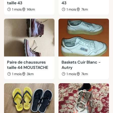
taille 43
43
1 mois
14km
1 mois
7km
Paire de chaussures
Baskets Cuir Blanc -
taille 44 MOUSTACHE
Autry
1 mois
3km
1 mois
7km