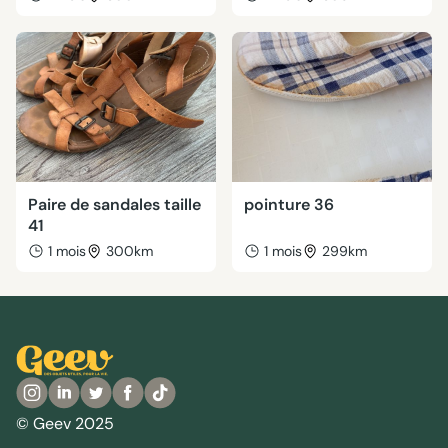
Paire de sandales taille
pointure 36
41
1 mois
300km
1 mois
299km
© Geev 2025