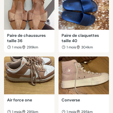
Paire de chaussures
Paire de claquettes
taille 36
taille 40
1 mois
299km
1 mois
304km
Air force one
Converse
1 mois
295km
1 mois
295km