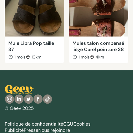
Mule Libra Pop taille
Mules talon compensé
37
liège Carel pointure 38
1 mois
10km
1 mois
4km
© Geev 2025
Politique de confidentialité
CGU
Cookies
Publicité
Presse
Nous rejoindre