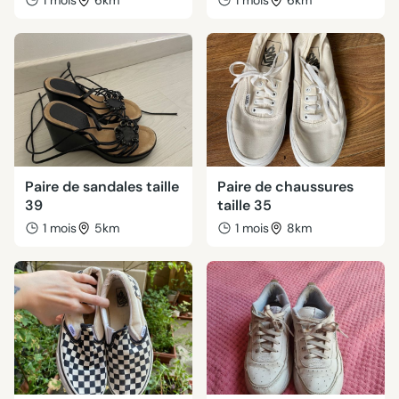
1 mois
6km
1 mois
6km
Paire de sandales taille
Paire de chaussures
39
taille 35
1 mois
5km
1 mois
8km