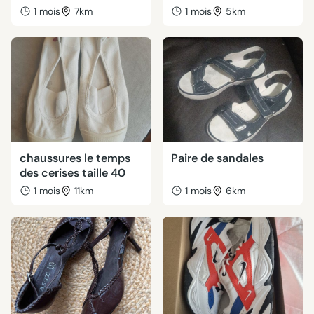
1 mois
7km
1 mois
5km
chaussures le temps
Paire de sandales
des cerises taille 40
1 mois
11km
1 mois
6km