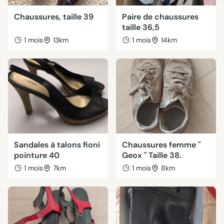
Chaussures, taille 39
Paire de chaussures
taille 36,5
1 mois
13km
1 mois
14km
Sandales à talons fioni
Chaussures femme "
pointure 40
Geox " Taille 38.
1 mois
7km
1 mois
8km