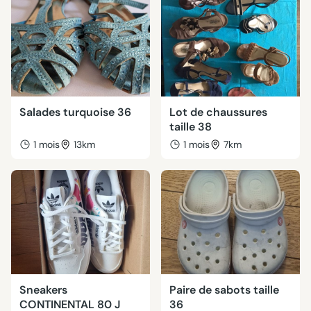
Salades turquoise 36
Lot de chaussures
taille 38
1 mois
13km
1 mois
7km
Sneakers
Paire de sabots taille
CONTINENTAL 80 J
36