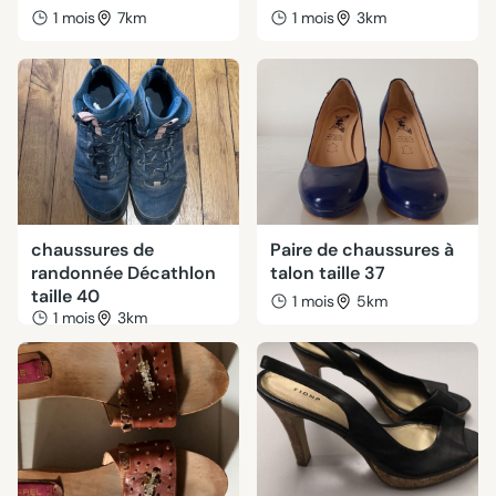
1 mois
7km
1 mois
3km
chaussures de
Paire de chaussures à
randonnée Décathlon
talon taille 37
taille 40
1 mois
5km
1 mois
3km