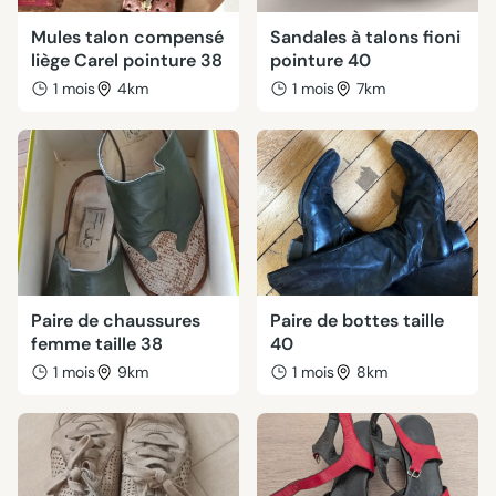
Mules talon compensé
Sandales à talons fioni
liège Carel pointure 38
pointure 40
1 mois
4km
1 mois
7km
Paire de chaussures
Paire de bottes taille
femme taille 38
40
1 mois
9km
1 mois
8km