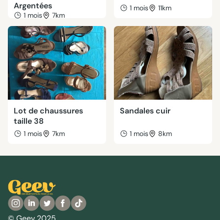
Argentées
1 mois
11km
1 mois
7km
Lot de chaussures
Sandales cuir
taille 38
1 mois
7km
1 mois
8km
© Geev 2025