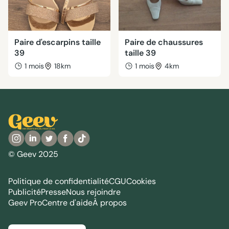
Paire d'escarpins taille
Paire de chaussures
39
taille 39
1 mois
18km
1 mois
4km
© Geev 2025
Politique de confidentialité
CGU
Cookies
Publicité
Presse
Nous rejoindre
Geev Pro
Centre d'aide
À propos