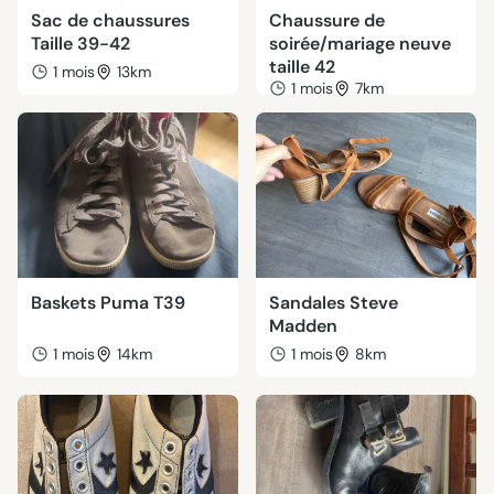
Sac de chaussures
Chaussure de
Taille 39-42
soirée/mariage neuve
taille 42
1 mois
13km
1 mois
7km
Baskets Puma T39
Sandales Steve
Madden
1 mois
14km
1 mois
8km