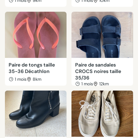
1 mois
9km
1 mois
10km
Paire de tongs taille
Paire de sandales
35-36 Décathlon
CROCS noires taille
35/36
1 mois
8km
1 mois
12km