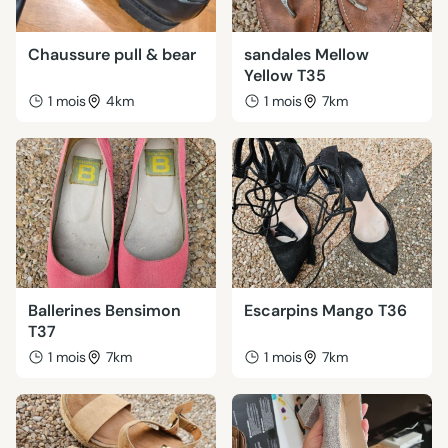
Chaussure pull & bear
sandales Mellow
Yellow T35
1 mois
4km
1 mois
7km
Ballerines Bensimon
Escarpins Mango T36
T37
1 mois
7km
1 mois
7km