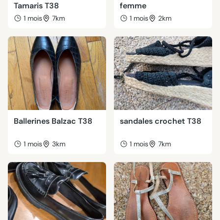
Tamaris T38
femme
1 mois
7km
1 mois
2km
Ballerines Balzac T38
sandales crochet T38
1 mois
3km
1 mois
7km