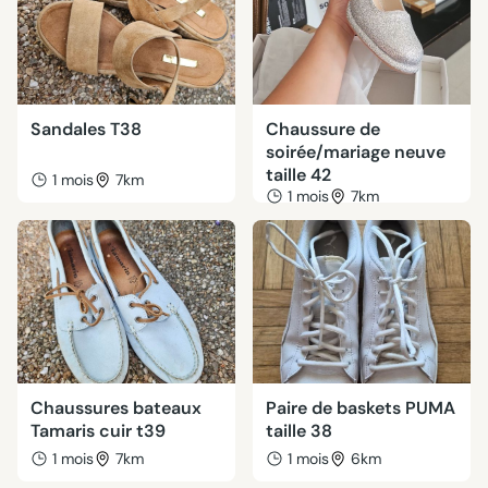
Sandales T38
Chaussure de
soirée/mariage neuve
taille 42
1 mois
7km
1 mois
7km
Chaussures bateaux
Paire de baskets PUMA
Tamaris cuir t39
taille 38
1 mois
7km
1 mois
6km