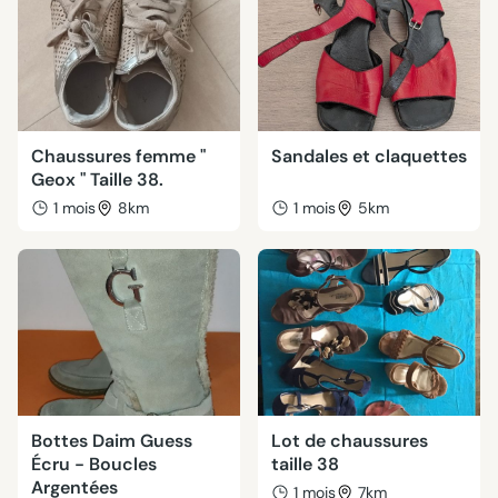
Chaussures femme "
Sandales et claquettes
Geox " Taille 38.
1 mois
8km
1 mois
5km
Bottes Daim Guess
Lot de chaussures
Écru - Boucles
taille 38
Argentées
1 mois
7km