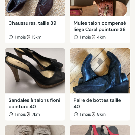
Chaussures, taille 39
Mules talon compensé
liège Carel pointure 38
1 mois
13km
1 mois
4km
Sandales à talons fioni
Paire de bottes taille
pointure 40
40
1 mois
7km
1 mois
8km