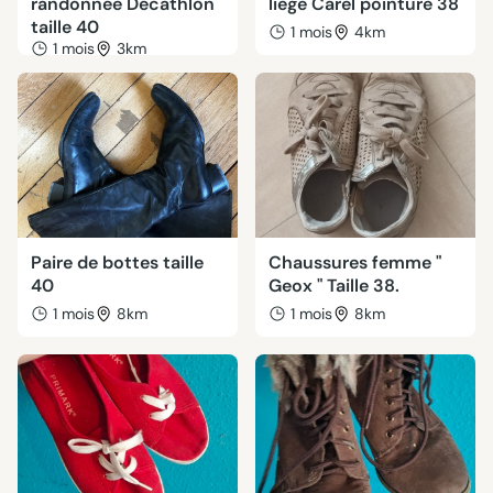
randonnée Décathlon
liège Carel pointure 38
taille 40
1 mois
4km
1 mois
3km
Paire de bottes taille
Chaussures femme "
40
Geox " Taille 38.
1 mois
8km
1 mois
8km