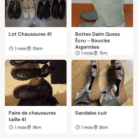
Lot Chaussures 41
Bottes Daim Guess
Écru - Boucles
Argentées
1 mois
15km
1 mois
7km
Paire de chaussures
Sandales cuir
taille 41
1 mois
11km
1 mois
8km