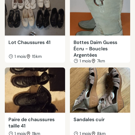
Lot Chaussures 41
Bottes Daim Guess
Écru - Boucles
Argentées
1 mois
15km
1 mois
7km
Paire de chaussures
Sandales cuir
taille 41
1 mois
11km
1 mois
8km