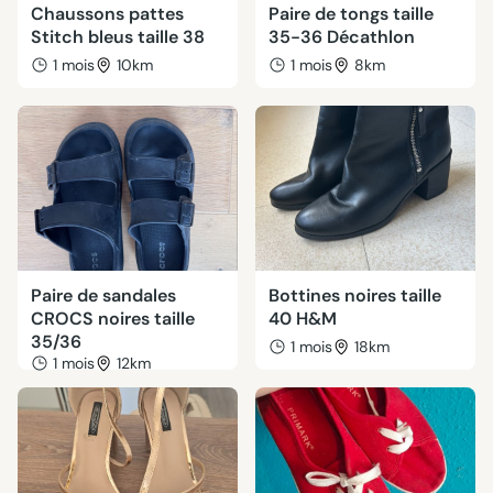
Chaussons pattes
Paire de tongs taille
Stitch bleus taille 38
35-36 Décathlon
1 mois
10km
1 mois
8km
Paire de sandales
Bottines noires taille
CROCS noires taille
40 H&M
35/36
1 mois
18km
1 mois
12km