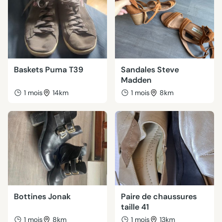
Baskets Puma T39
Sandales Steve
Madden
1 mois
14km
1 mois
8km
Bottines Jonak
Paire de chaussures
taille 41
1 mois
8km
1 mois
13km