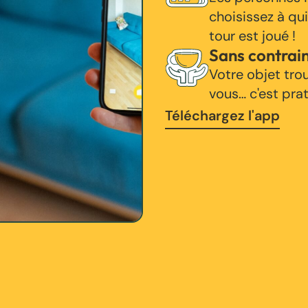
choisissez à qui
tour est joué !
Sans contrai
Votre objet tro
vous… c'est pra
Téléchargez l'app