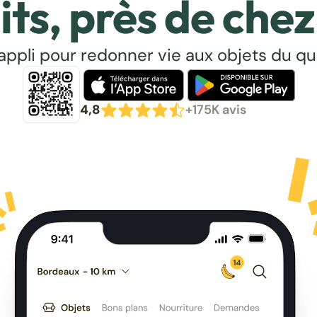
its, près de chez
’appli pour redonner vie aux objets du qu
4,8
+175K avis