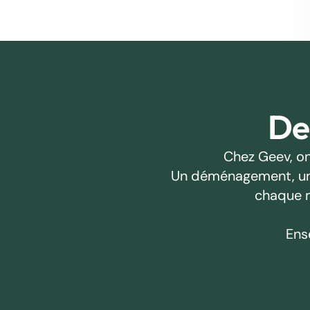
Des
Chez Geev, on
Un déménagement, un pr
chaque m
Ens