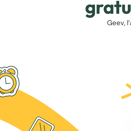
gratu
Geev, l