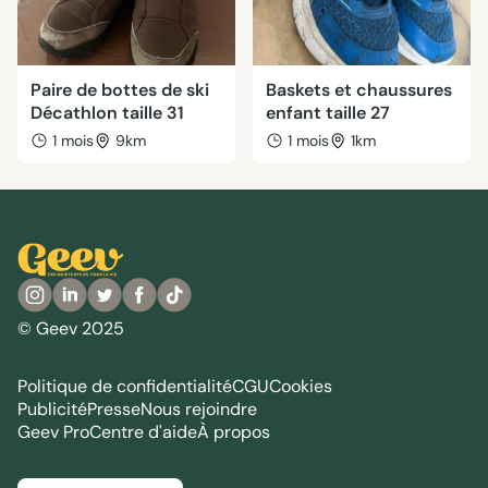
Paire de bottes de ski
Baskets et chaussures
Décathlon taille 31
enfant taille 27
1 mois
9km
1 mois
1km
© Geev 2025
Politique de confidentialité
CGU
Cookies
Publicité
Presse
Nous rejoindre
Geev Pro
Centre d'aide
À propos