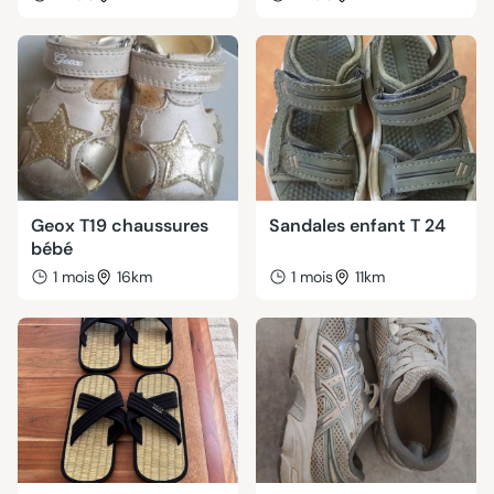
Geox T19 chaussures
Sandales enfant T 24
bébé
1 mois
16km
1 mois
11km