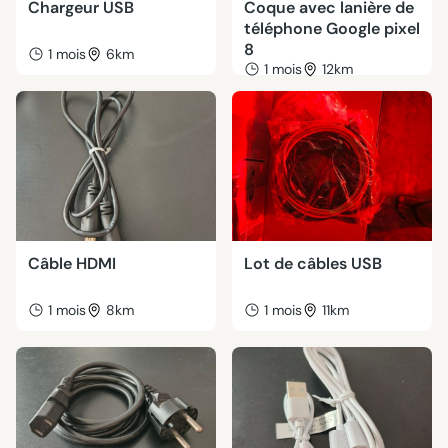
Chargeur USB
Coque avec lanière de
téléphone Google pixel
8
1 mois
6km
1 mois
12km
Câble HDMI
Lot de câbles USB
1 mois
8km
1 mois
11km