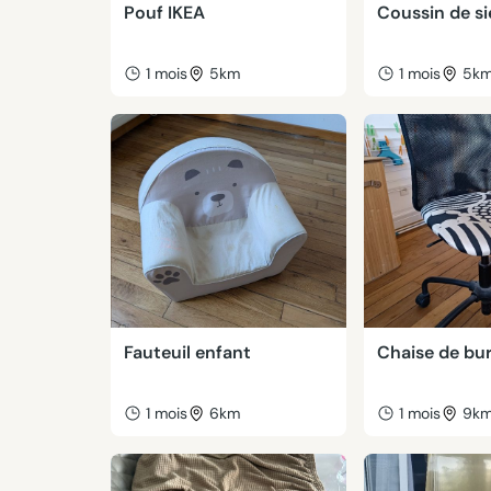
Pouf IKEA
Coussin de s
1 mois
5km
1 mois
5k
Fauteuil enfant
Chaise de bu
1 mois
6km
1 mois
9k