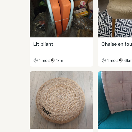
Lit pliant
Chaise en fou
1 mois
1km
1 mois
6k