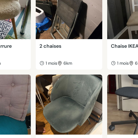
rrure
2 chaises
Chaise IKE
m
1 mois
6km
1 mois
6