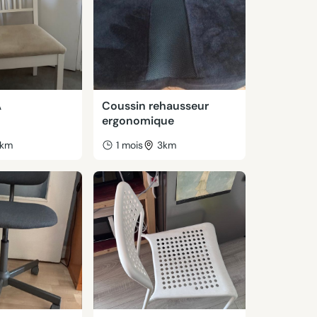
A
Coussin rehausseur
ergonomique
km
1 mois
3km