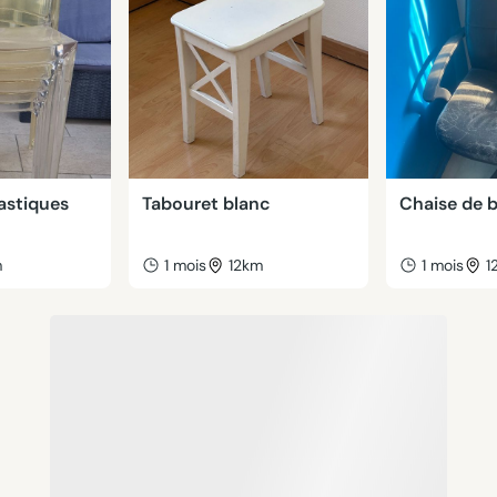
astiques
Tabouret blanc
Chaise de 
m
1 mois
12km
1 mois
1