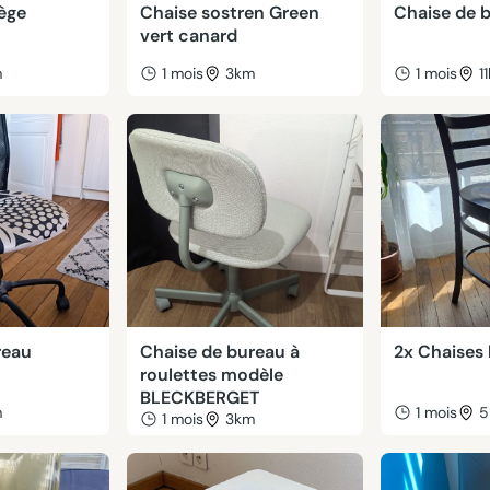
iège
Chaise sostren Green
Chaise de b
vert canard
m
1 mois
3km
1 mois
1
reau
Chaise de bureau à
2x Chaises 
roulettes modèle
BLECKBERGET
m
1 mois
5
1 mois
3km