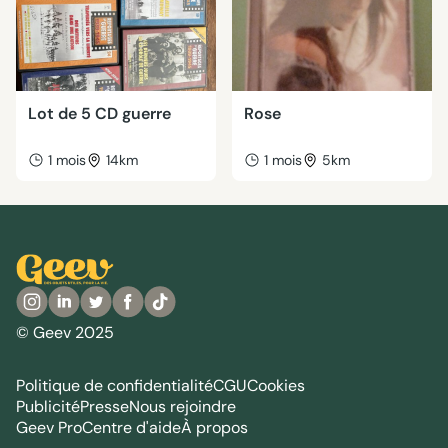
Lot de 5 CD guerre
Rose
1 mois
14km
1 mois
5km
© Geev 2025
Politique de confidentialité
CGU
Cookies
Publicité
Presse
Nous rejoindre
Geev Pro
Centre d'aide
À propos