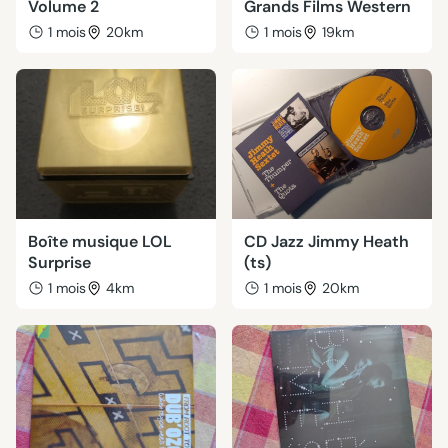
Volume 2
Grands Films Western
1 mois
20km
1 mois
19km
Boîte musique LOL
CD Jazz Jimmy Heath
Surprise
(ts)
1 mois
4km
1 mois
20km