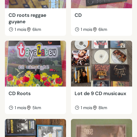
CD roots reggae
CD
guyane
1 mois
6km
1 mois
6km
CD Roots
Lot de 9 CD musicaux
1 mois
5km
1 mois
8km