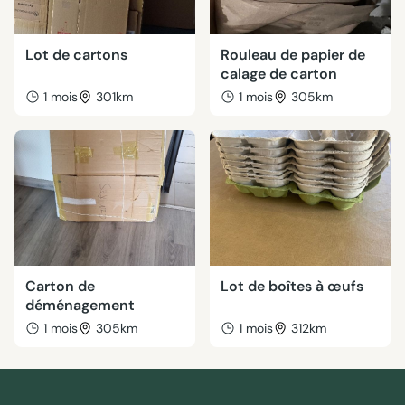
Lot de cartons
Rouleau de papier de
calage de carton
1 mois
301km
1 mois
305km
Carton de
Lot de boîtes à œufs
déménagement
1 mois
305km
1 mois
312km