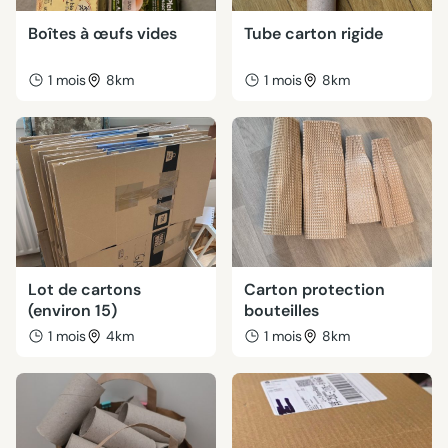
Boîtes à œufs vides
Tube carton rigide
1 mois
8km
1 mois
8km
Lot de cartons
Carton protection
(environ 15)
bouteilles
1 mois
4km
1 mois
8km