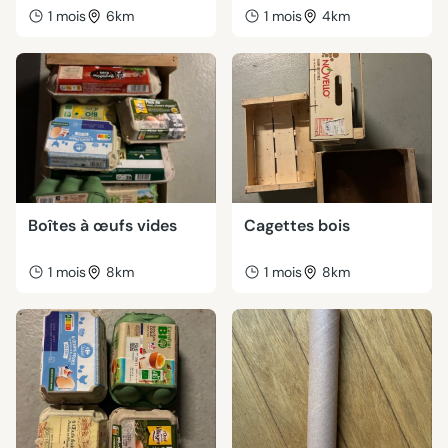
1 mois
6km
1 mois
4km
Boîtes à œufs vides
Cagettes bois
1 mois
8km
1 mois
8km