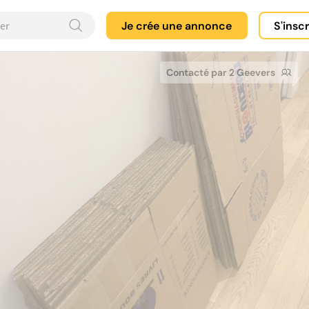
Je crée une annonce
S'insc
Contacté par 2 Geevers