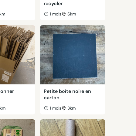
recycler
km
1 mois
6km
donner
Petite boîte noire en
carton
km
1 mois
3km