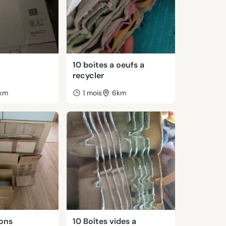
10 boites a oeufs a
recycler
km
1 mois
6km
tons
10 Boîtes vides a