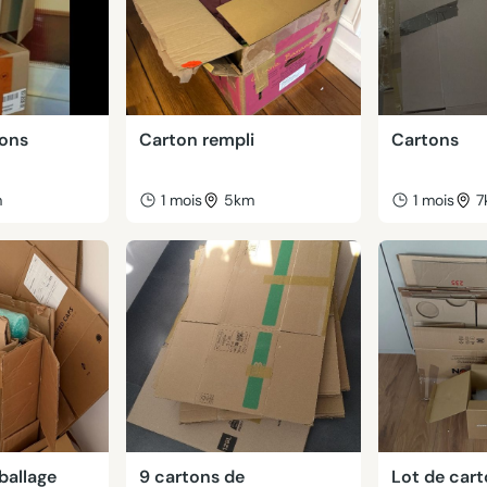
tons
Carton rempli
Cartons
m
1 mois
5km
1 mois
7
ballage
9 cartons de
Lot de car