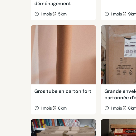
déménagement
1 mois
5km
1 mois
9k
Gros tube en carton fort
Grande enve
cartonnée d'
1 mois
8km
1 mois
8k