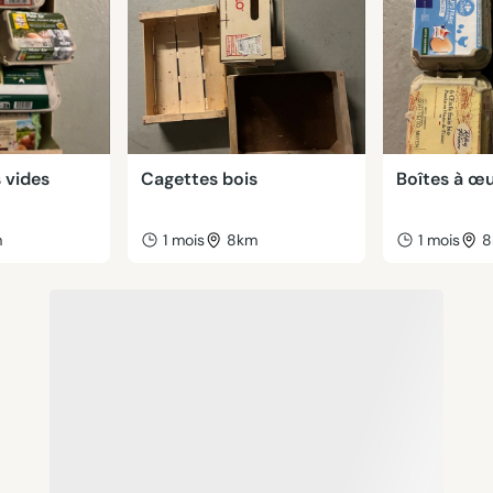
 vides
Cagettes bois
Boîtes à œu
m
1 mois
8km
1 mois
8