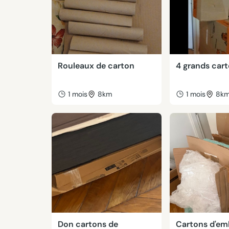
Rouleaux de carton
4 grands car
1 mois
8km
1 mois
8k
Don cartons de
Cartons d'em