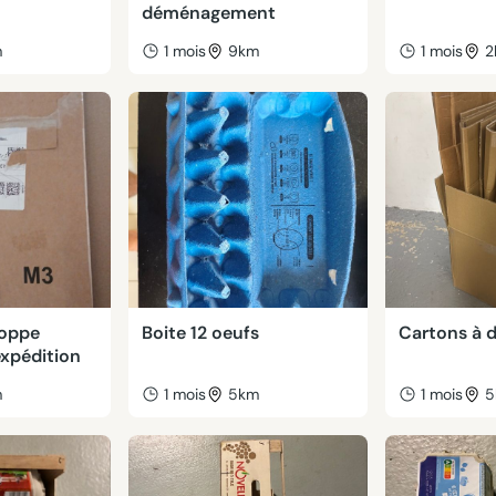
déménagement
m
1 mois
9km
1 mois
2
loppe
Boite 12 oeufs
Cartons à 
expédition
m
1 mois
5km
1 mois
5