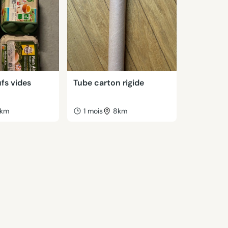
fs vides
Tube carton rigide
km
1 mois
8km