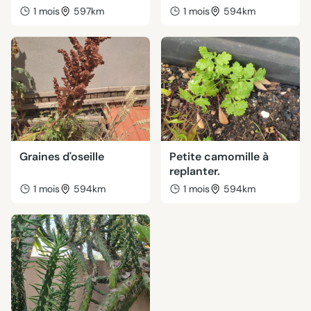
1 mois
597km
1 mois
594km
Graines d'oseille
Petite camomille à
replanter.
1 mois
594km
1 mois
594km