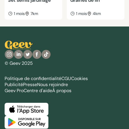
Set semis jardinage
Graines de lin
1 mois
7km
1 mois
4km
© Geev 2025
Politique de confidentialité
CGU
Cookies
Publicité
Presse
Nous rejoindre
Geev Pro
Centre d'aide
À propos