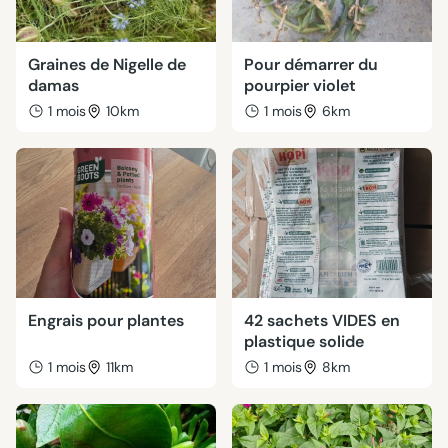
Graines de Nigelle de
Pour démarrer du
damas
pourpier violet
1 mois
10km
1 mois
6km
Engrais pour plantes
42 sachets VIDES en
plastique solide
1 mois
11km
1 mois
8km