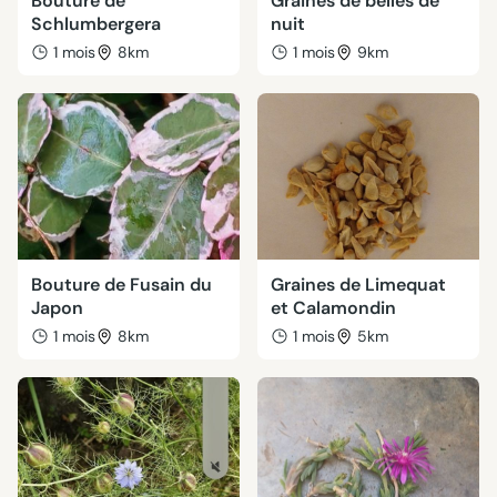
Bouture de
Graines de belles de
Schlumbergera
nuit
1 mois
8km
1 mois
9km
Bouture de Fusain du
Graines de Limequat
Japon
et Calamondin
1 mois
8km
1 mois
5km