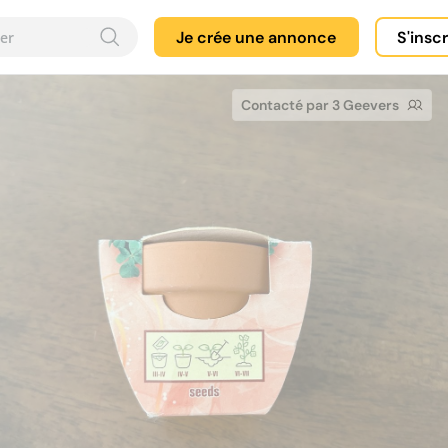
Je crée une annonce
S'insc
Contacté par 3 Geevers