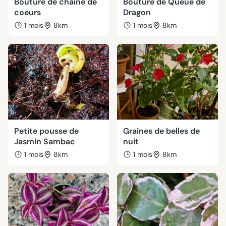
Bouture de chaîne de
Bouture de Queue de
coeurs
Dragon
1 mois
8km
1 mois
8km
Petite pousse de
Graines de belles de
Jasmin Sambac
nuit
1 mois
8km
1 mois
8km