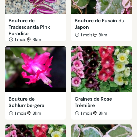
Bouture de
Bouture de Fusain du
Tradescantia Pink
Japon
Paradise
1 mois
8km
1 mois
8km
Bouture de
Graines de Rose
Schlumbergera
Trémière
1 mois
8km
1 mois
8km