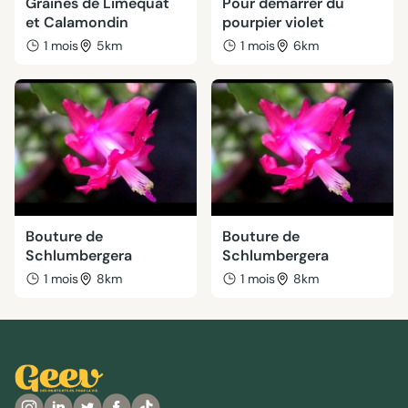
Graines de Limequat
Pour démarrer du
et Calamondin
pourpier violet
1 mois
5km
1 mois
6km
Bouture de
Bouture de
Schlumbergera
Schlumbergera
1 mois
8km
1 mois
8km