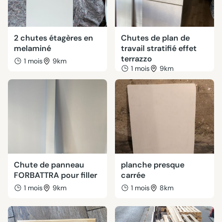
2 chutes étagères en
Chutes de plan de
melaminé
travail stratifié effet
terrazzo
1 mois
9km
1 mois
9km
Chute de panneau
planche presque
FORBATTRA pour filler
carrée
1 mois
9km
1 mois
8km