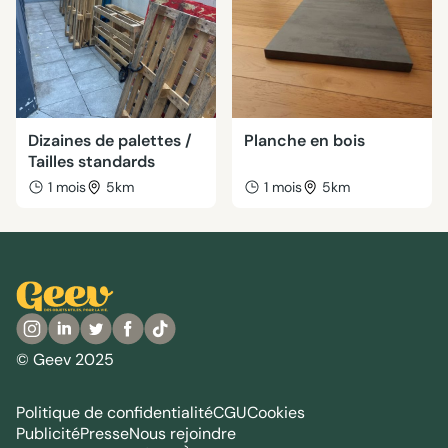
Dizaines de palettes /
Planche en bois
Tailles standards
1 mois
5km
1 mois
5km
© Geev 2025
Politique de confidentialité
CGU
Cookies
Publicité
Presse
Nous rejoindre