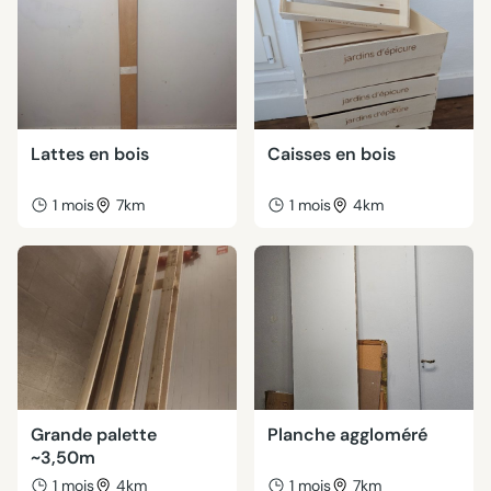
Lattes en bois
Caisses en bois
1 mois
7km
1 mois
4km
Grande palette
Planche aggloméré
~3,50m
1 mois
4km
1 mois
7km