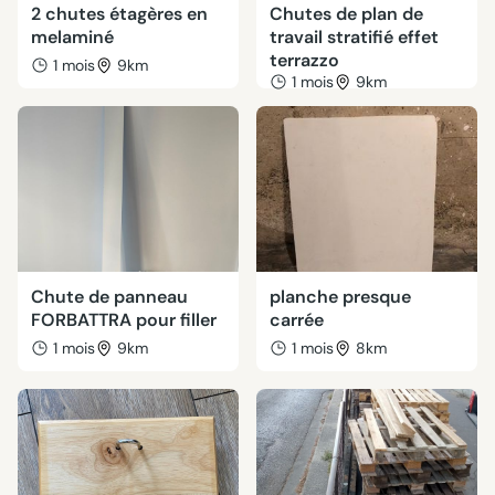
2 chutes étagères en
Chutes de plan de
melaminé
travail stratifié effet
terrazzo
1 mois
9km
1 mois
9km
Chute de panneau
planche presque
FORBATTRA pour filler
carrée
1 mois
9km
1 mois
8km