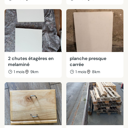
2 chutes étagères en
planche presque
melaminé
carrée
1 mois
9km
1 mois
8km