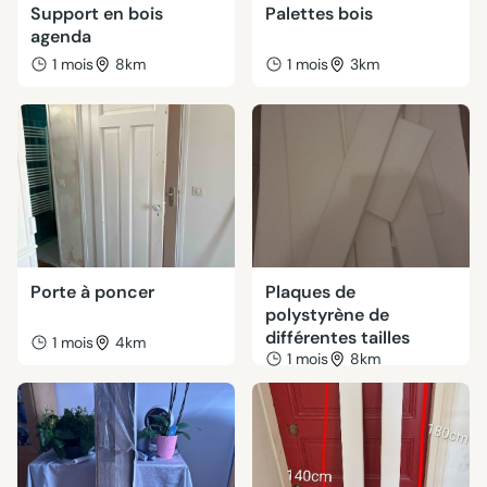
Support en bois
Palettes bois
agenda
1 mois
8km
1 mois
3km
Porte à poncer
Plaques de
polystyrène de
différentes tailles
1 mois
4km
1 mois
8km