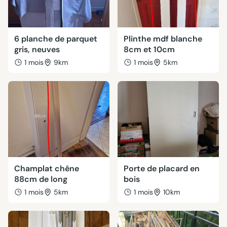
6 planche de parquet
Plinthe mdf blanche
gris, neuves
8cm et 10cm
1 mois
9km
1 mois
5km
Champlat chêne
Porte de placard en
88cm de long
bois
1 mois
5km
1 mois
10km