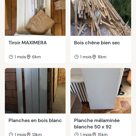
Tiroir MAXIMERA
Bois chêne bien sec
1 mois
6km
1 mois
8km
Planches en bois blanc
Planche mélaminée
blanche 50 x 92
1 mois
13km
1 mois
15km