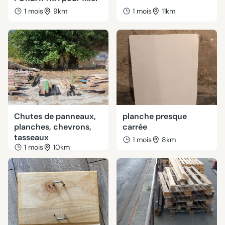
1 mois
9km
1 mois
11km
Chutes de panneaux,
planche presque
planches, chevrons,
carrée
tasseaux
1 mois
8km
1 mois
10km