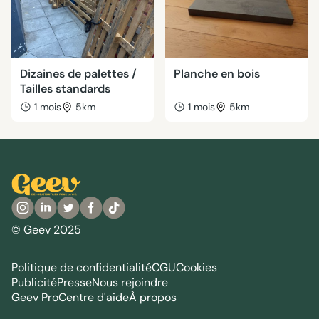
Dizaines de palettes /
Planche en bois
Tailles standards
1 mois
5km
1 mois
5km
© Geev 2025
Politique de confidentialité
CGU
Cookies
Publicité
Presse
Nous rejoindre
Geev Pro
Centre d'aide
À propos