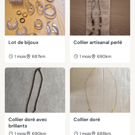
Lot de bijoux
Collier artisanal perlé
1 mois
687km
1 mois
690km
Collier doré avec
Collier doré
brillants
1 mois
690km
1 mois
688km