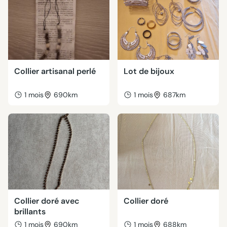
Collier artisanal perlé
Lot de bijoux
1 mois
690km
1 mois
687km
Collier doré avec
Collier doré
brillants
1 mois
690km
1 mois
688km