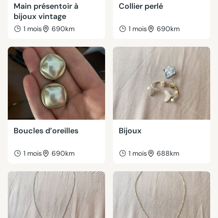
Main présentoir à
Collier perlé
bijoux vintage
1 mois
690km
1 mois
690km
Boucles d’oreilles
Bijoux
1 mois
690km
1 mois
688km