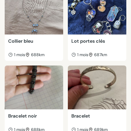
Collier bleu
Lot portes clés
1 mois
688km
1 mois
687km
Bracelet noir
Bracelet
1 mois
688km
1 mois
689km