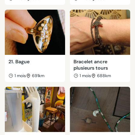
21. Bague
Bracelet ancre
plusieurs tours
1 mois
691km
1 mois
688km