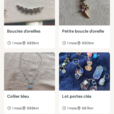
Boucles d'oreilles
Petite boucle d'oreille
1 mois
688km
1 mois
690km
Collier bleu
Lot portes clés
1 mois
688km
1 mois
687km