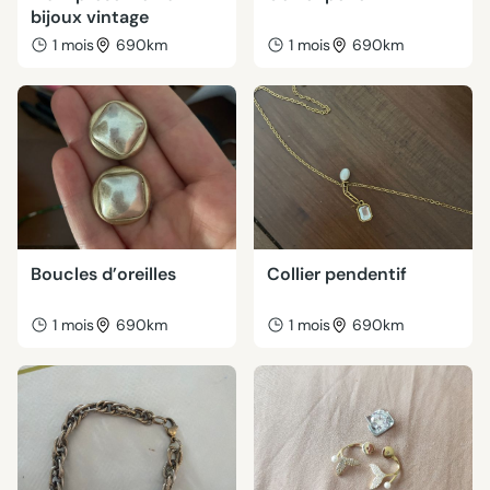
bijoux vintage
1 mois
690km
1 mois
690km
Boucles d’oreilles
Collier pendentif
1 mois
690km
1 mois
690km