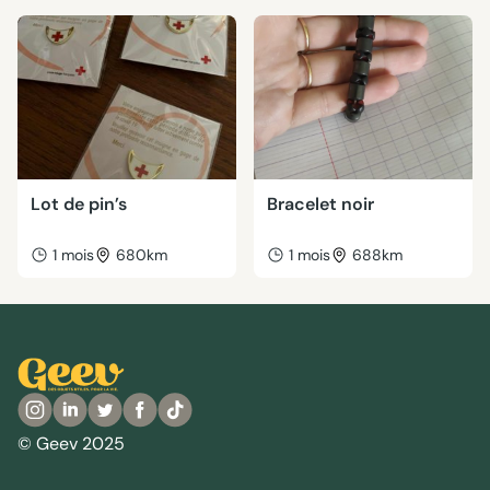
Lot de pin’s
Bracelet noir
1 mois
680km
1 mois
688km
© Geev 2025