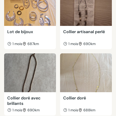
Lot de bijoux
Collier artisanal perlé
1 mois
687km
1 mois
690km
Collier doré avec
Collier doré
brillants
1 mois
690km
1 mois
688km