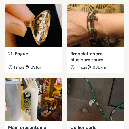
21. Bague
Bracelet ancre
plusieurs tours
1 mois
691km
1 mois
688km
Main présentoir à
Collier perlé