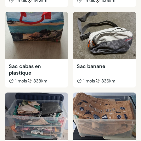
1 mois
342km
1 mois
338km
Sac cabas en
Sac banane
plastique
1 mois
338km
1 mois
336km