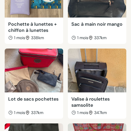
Pochette à lunettes +
Sac à main noir mango
chiffon à lunettes
1 mois
338km
1 mois
337km
Lot de sacs pochettes
Valise à roulettes
samsolite
1 mois
337km
1 mois
347km