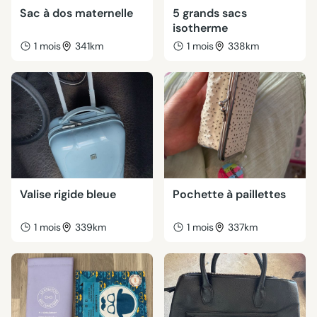
Sac à dos maternelle
5 grands sacs
isotherme
1 mois
341km
1 mois
338km
Valise rigide bleue
Pochette à paillettes
1 mois
339km
1 mois
337km