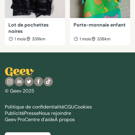
Lot de pochettes
Porte-monnaie enfant
noires
1 mois
339km
1 mois
338km
© Geev 2025
Politique de confidentialité
CGU
Cookies
Publicité
Presse
Nous rejoindre
Geev Pro
Centre d'aide
À propos