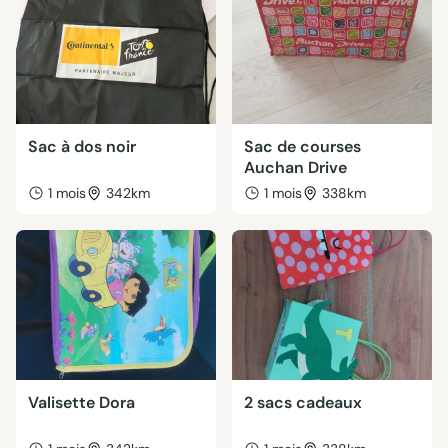
Sac à dos noir
Sac de courses
Auchan Drive
1 mois
342km
1 mois
338km
Valisette Dora
2 sacs cadeaux