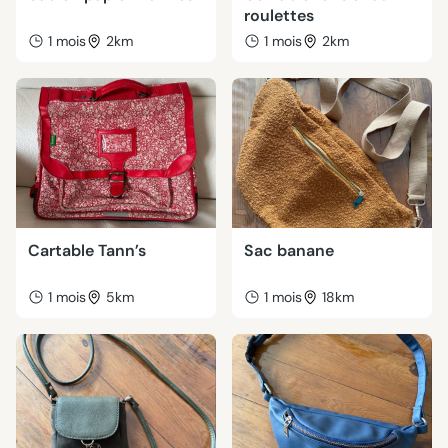
roulettes
1 mois
2km
1 mois
2km
Cartable Tann’s
Sac banane
1 mois
5km
1 mois
18km