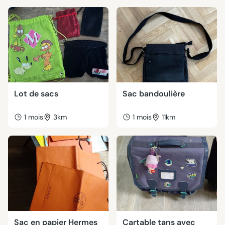
Lot de sacs
Sac bandoulière
1 mois
3km
1 mois
11km
Sac en papier Hermes
Cartable tans avec