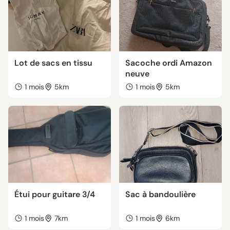
Lot de sacs en tissu
Sacoche ordi Amazon
neuve
1 mois
5km
1 mois
5km
Étui pour guitare 3/4
Sac à bandoulière
1 mois
7km
1 mois
6km