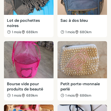
Lot de pochettes
Sac à dos bleu
noires
1 mois
688km
1 mois
680km
Bourse vide pour
Petit porte-monnaie
produits de beauté
perlé
1 mois
689km
1 mois
686km