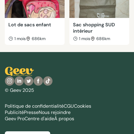
Lot de sacs enfant
Sac shopping SUD
intérieur
1 mois
686km
1 mois
686km
© Geev 2025
Politique de confidentialité
CGU
Cookies
Publicité
Presse
Nous rejoindre
Geev Pro
Centre d'aide
À propos