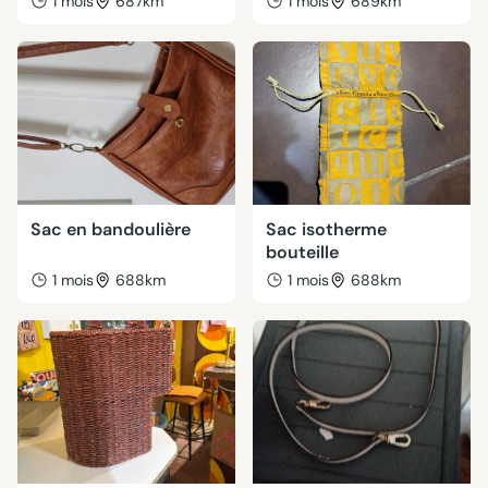
1 mois
687km
1 mois
689km
Sac en bandoulière
Sac isotherme
bouteille
1 mois
688km
1 mois
688km