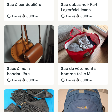
Sac à bandoulière
Sac cabas noir Karl
Lagerfeld Jeans
1 mois
689km
1 mois
686km
Sacs à main
Sac de vêtements
bandoulière
homme taille M
1 mois
689km
1 mois
688km