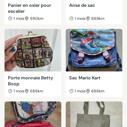
Panier en osier pour
Anse de sac
escalier
1 mois
690km
1 mois
689km
Porte monnaie Betty
Sac Mario Kart
Boop
1 mois
688km
1 mois
688km