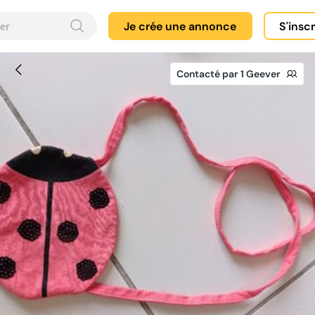
Je crée une annonce
S'insc
Contacté par 1 Geever