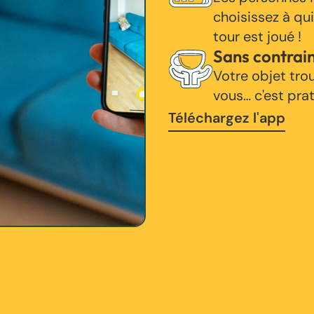
choisissez à qui
tour est joué !
Sans contrai
Votre objet tro
vous… c'est pra
Téléchargez l'app