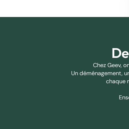
Des
Chez Geev, on
Un déménagement, un pr
chaque m
Ens