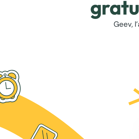
gratu
Geev, l