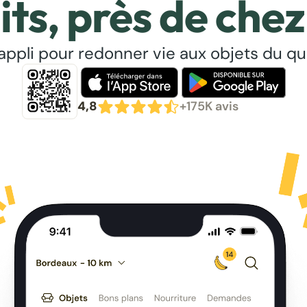
its, près de chez
’appli pour redonner vie aux objets du qu
4,8
+175K avis