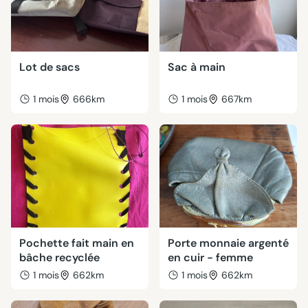
Lot de sacs
Sac à main
1 mois
666km
1 mois
667km
Pochette fait main en
Porte monnaie argenté
bâche recyclée
en cuir - femme
1 mois
662km
1 mois
662km