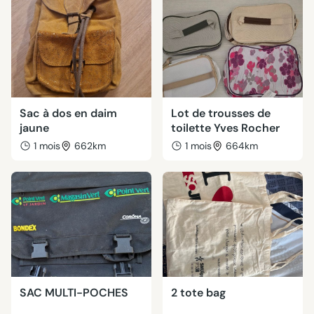
Sac à dos en daim
Lot de trousses de
jaune
toilette Yves Rocher
1 mois
662km
1 mois
664km
SAC MULTI-POCHES
2 tote bag