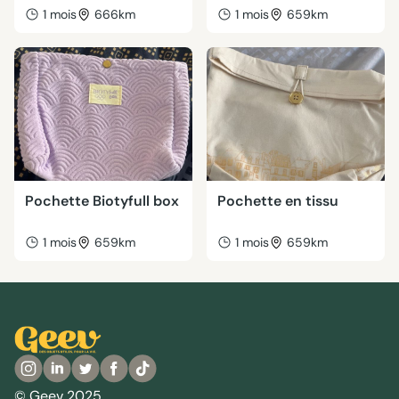
1 mois
666km
1 mois
659km
Pochette Biotyfull box
Pochette en tissu
1 mois
659km
1 mois
659km
© Geev 2025