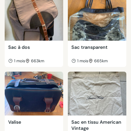
Sac à dos
Sac transparent
1 mois
663km
1 mois
665km
Valise
Sac en tissu American
Vintage