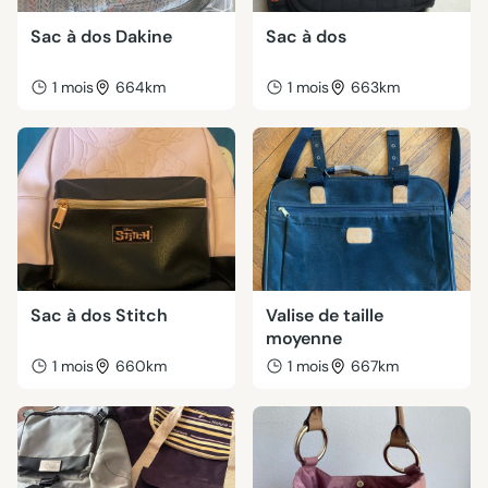
Sac à dos Dakine
Sac à dos
1 mois
664km
1 mois
663km
Sac à dos Stitch
Valise de taille
moyenne
1 mois
660km
1 mois
667km