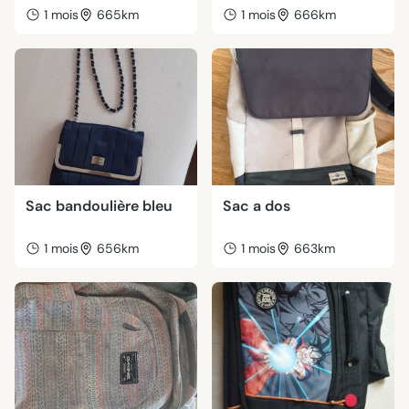
1 mois
665km
1 mois
666km
Sac bandoulière bleu
Sac a dos
1 mois
656km
1 mois
663km