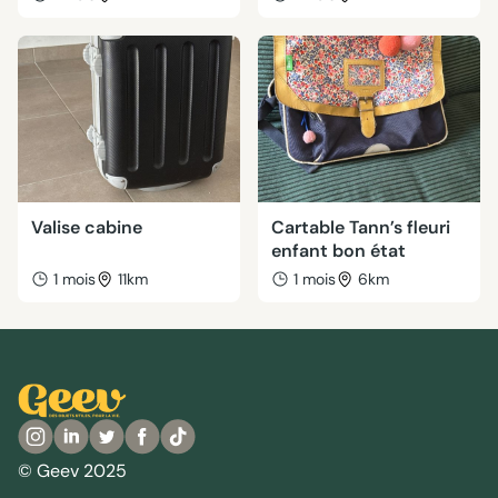
Valise cabine
Cartable Tann’s fleuri
enfant bon état
1 mois
11km
1 mois
6km
© Geev 2025