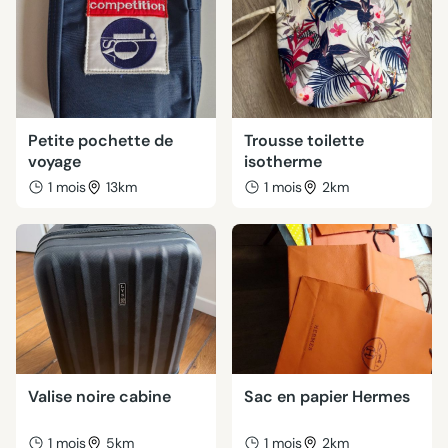
Petite pochette de
Trousse toilette
voyage
isotherme
1 mois
13km
1 mois
2km
Valise noire cabine
Sac en papier Hermes
1 mois
5km
1 mois
2km