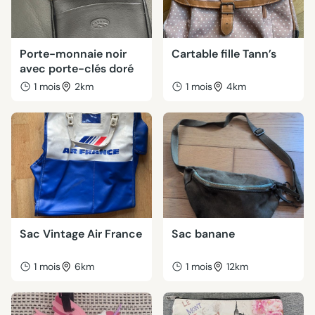
Porte-monnaie noir
Cartable fille Tann’s
avec porte-clés doré
1 mois
2km
1 mois
4km
Sac Vintage Air France
Sac banane
1 mois
6km
1 mois
12km