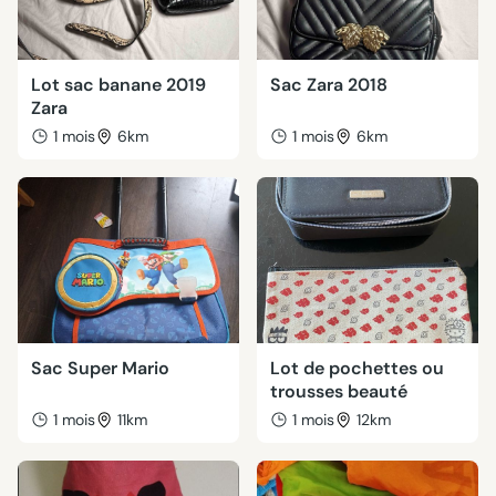
Lot sac banane 2019
Sac Zara 2018
Zara
1 mois
6km
1 mois
6km
Sac Super Mario
Lot de pochettes ou
trousses beauté
1 mois
11km
1 mois
12km