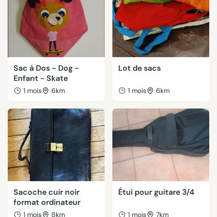
Sac à Dos - Dog -
Lot de sacs
Enfant - Skate
1 mois
6km
1 mois
6km
Sacoche cuir noir
Étui pour guitare 3/4
format ordinateur
1 mois
8km
1 mois
7km