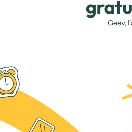
gratu
Geev, l