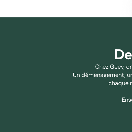
Des
Chez Geev, on
Un déménagement, un pr
chaque m
Ens