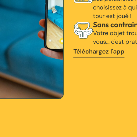
choisissez à qui
tour est joué !
Sans contrai
Votre objet tro
vous… c'est pra
Téléchargez l'app