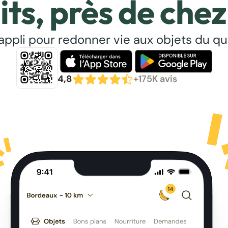
its, près de chez
’appli pour redonner vie aux objets du qu
4,8
+175K avis