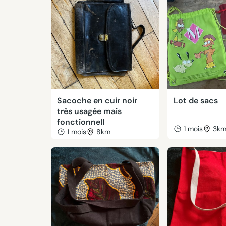
Sacoche en cuir noir
Lot de sacs
très usagée mais
fonctionnell
1 mois
3k
1 mois
8km