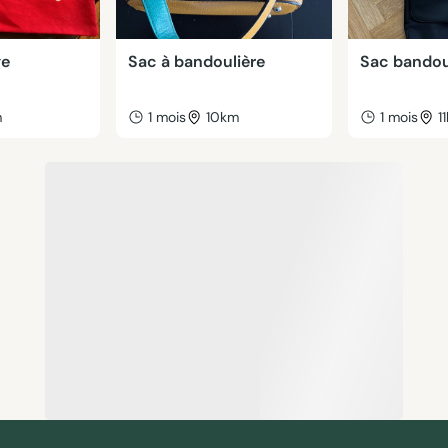
ge
Sac à bandoulière
Sac bandou
m
1 mois
10km
1 mois
1