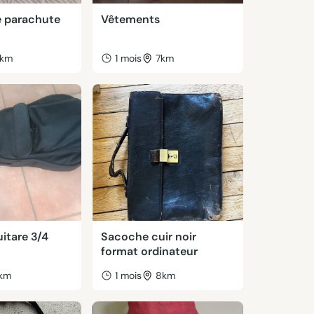
e parachute
Vêtements
km
1 mois
7km
uitare 3/4
Sacoche cuir noir
format ordinateur
km
1 mois
8km