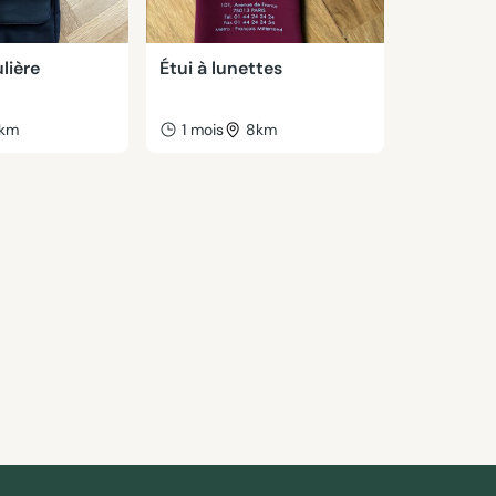
lière
Étui à lunettes
1km
1 mois
8km