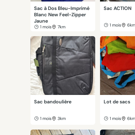
Sac à Dos Bleu-Imprimé
Sac ACTION
Blanc New Feel-Zipper
Jaune
1 mois
6k
1 mois
7km
Sac bandoulière
Lot de sacs
1 mois
3km
1 mois
6k