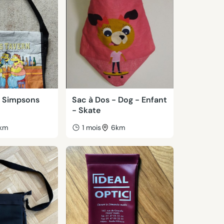
 Simpsons
Sac à Dos - Dog - Enfant
- Skate
km
1 mois
6km