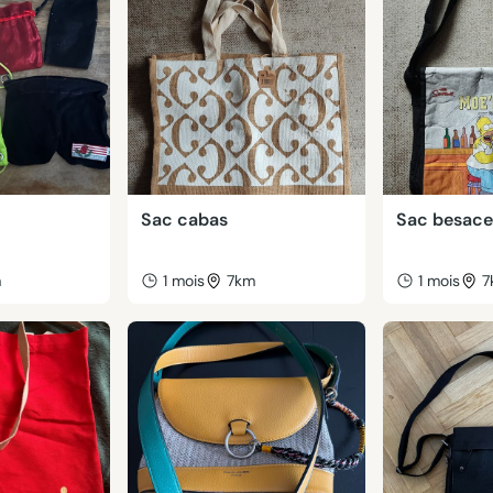
Sac cabas
Sac besace
m
1 mois
7km
1 mois
7