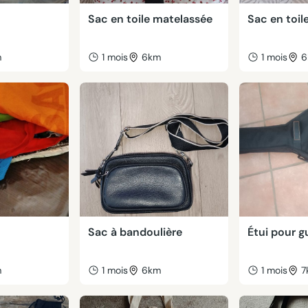
Sac en toile matelassée
Sac en toil
m
1 mois
6km
1 mois
6
Sac à bandoulière
Étui pour g
m
1 mois
6km
1 mois
7