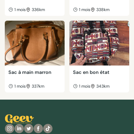
1 mois
336km
1 mois
338km
Sac à main marron
Sac en bon état
1 mois
337km
1 mois
343km