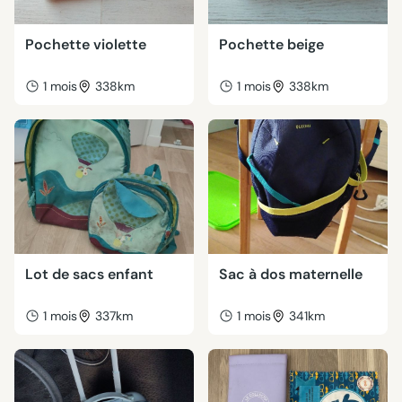
Pochette violette
Pochette beige
1 mois
338km
1 mois
338km
Lot de sacs enfant
Sac à dos maternelle
1 mois
337km
1 mois
341km