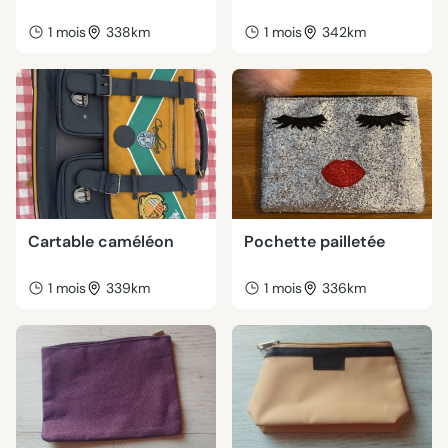
1 mois
338km
1 mois
342km
Cartable caméléon
Pochette pailletée
1 mois
339km
1 mois
336km