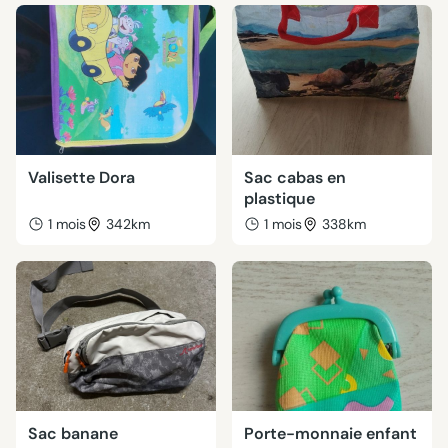
Valisette Dora
Sac cabas en
plastique
1 mois
342km
1 mois
338km
Sac banane
Porte-monnaie enfant