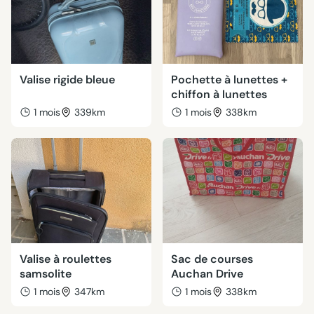
Valise rigide bleue
Pochette à lunettes +
chiffon à lunettes
1 mois
339km
1 mois
338km
Valise à roulettes
Sac de courses
samsolite
Auchan Drive
1 mois
347km
1 mois
338km