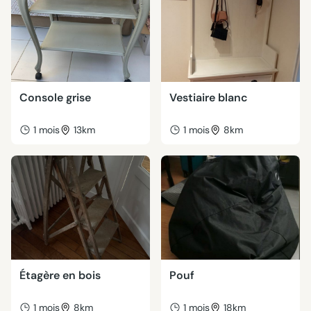
Console grise
Vestiaire blanc
1 mois
13km
1 mois
8km
Étagère en bois
Pouf
1 mois
8km
1 mois
18km