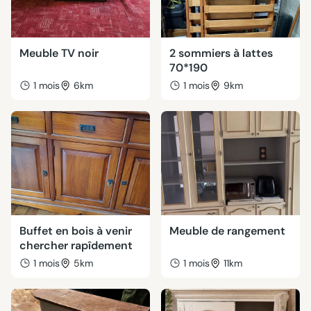
Meuble TV noir
2 sommiers à lattes
70*190
1 mois
6km
1 mois
9km
Buffet en bois à venir
Meuble de rangement
chercher rapîdement
1 mois
5km
1 mois
11km