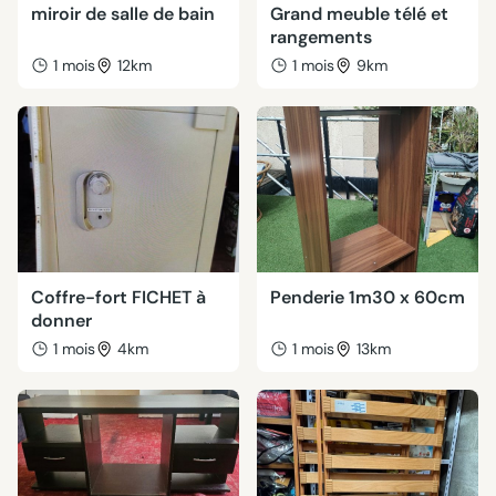
miroir de salle de bain
Grand meuble télé et
rangements
1 mois
12km
1 mois
9km
Coffre-fort FICHET à
Penderie 1m30 x 60cm
donner
1 mois
4km
1 mois
13km