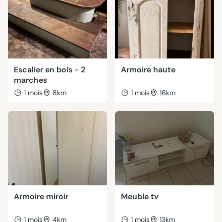
Escalier en bois - 2
Armoire haute
marches
1 mois
8km
1 mois
16km
Armoire miroir
Meuble tv
1 mois
4km
1 mois
13km