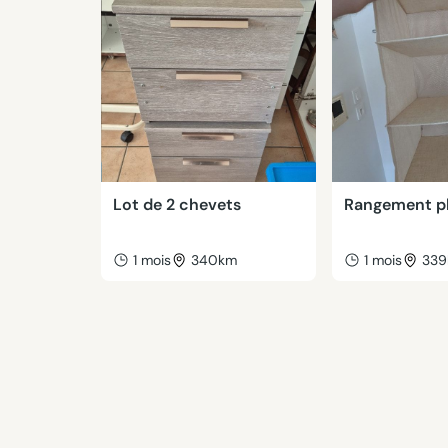
Lot de 2 chevets
Rangement p
1 mois
340km
1 mois
33