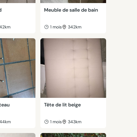
d
Meuble de salle de bain
42km
1 mois
342km
teau
Tête de lit beige
44km
1 mois
343km