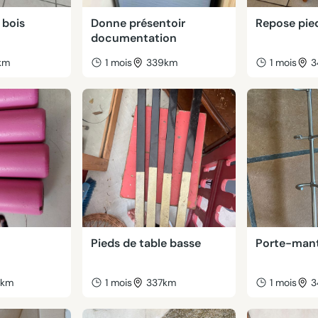
 bois
Donne présentoir
Repose pie
documentation
km
1 mois
339km
1 mois
3
Pieds de table basse
Porte-man
8km
1 mois
337km
1 mois
3