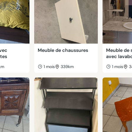
avec
Meuble de chaussures
Meuble de s
ttes
avec lavab
km
1 mois
339km
1 mois
3