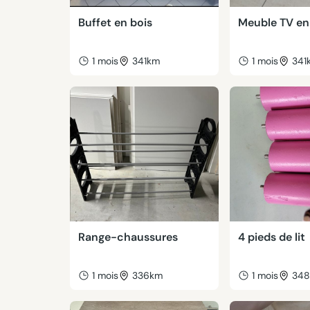
Buffet en bois
Meuble TV en
1 mois
341km
1 mois
341
Range-chaussures
4 pieds de lit
1 mois
336km
1 mois
34