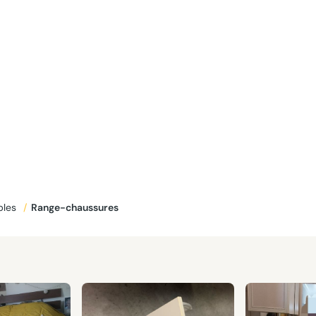
bles
/
Range-chaussures