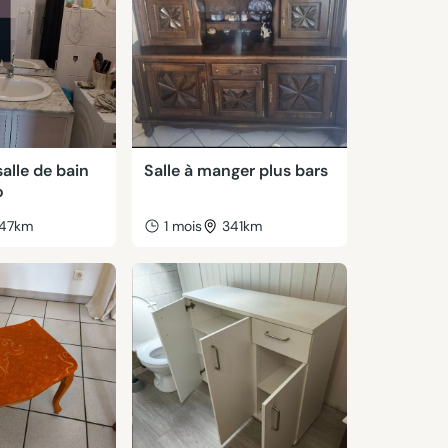
alle de bain
Salle à manger plus bars
o
47km
1 mois
341km