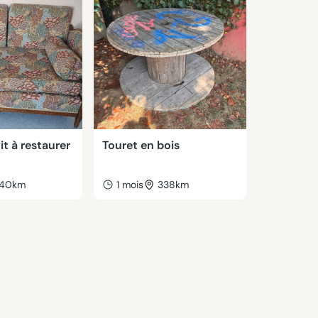
it à restaurer
Touret en bois
40km
1 mois
338km