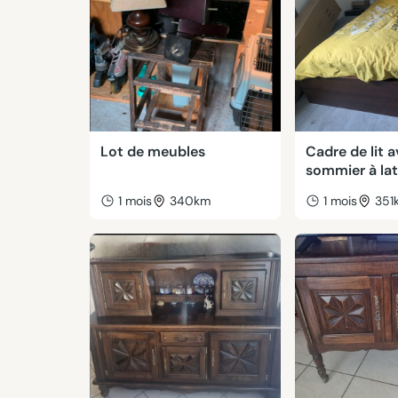
Lot de meubles
Cadre de lit 
sommier à la
1 mois
340km
1 mois
351