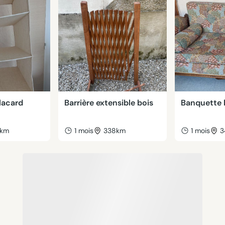
lacard
Barrière extensible bois
Banquette l
9km
1 mois
338km
1 mois
3