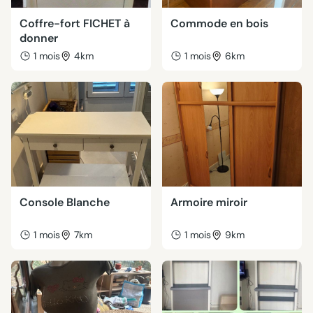
Coffre-fort FICHET à
Commode en bois
donner
1 mois
4km
1 mois
6km
Console Blanche
Armoire miroir
1 mois
7km
1 mois
9km