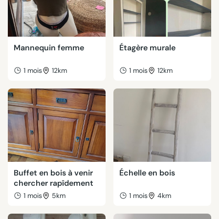
Mannequin femme
Étagère murale
1 mois
12km
1 mois
12km
Buffet en bois à venir
Échelle en bois
chercher rapîdement
1 mois
5km
1 mois
4km