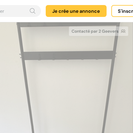
Je crée une annonce
S'insc
Contacté par 2 Geevers