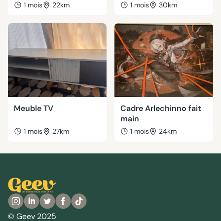
1 mois
22km
1 mois
30km
Meuble TV
Cadre Arlechinno fait
main
1 mois
27km
1 mois
24km
© Geev 2025