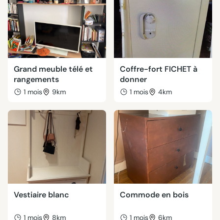
Grand meuble télé et
Coffre-fort FICHET à
rangements
donner
1 mois
9km
1 mois
4km
Vestiaire blanc
Commode en bois
1 mois
8km
1 mois
6km