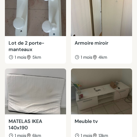
Lot de 2 porte-
Armoire miroir
manteaux
1 mois
5km
1 mois
4km
MATELAS IKEA
Meuble tv
140x190
1 mois
6km
1 mois
13km