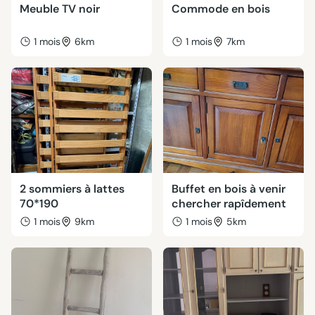
Meuble TV noir
Commode en bois
1 mois
6km
1 mois
7km
2 sommiers à lattes
Buffet en bois à venir
70*190
chercher rapîdement
1 mois
9km
1 mois
5km