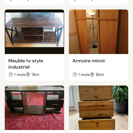
Meuble tv style
Armoire miroir
industriel
1 mois
7km
1 mois
9km