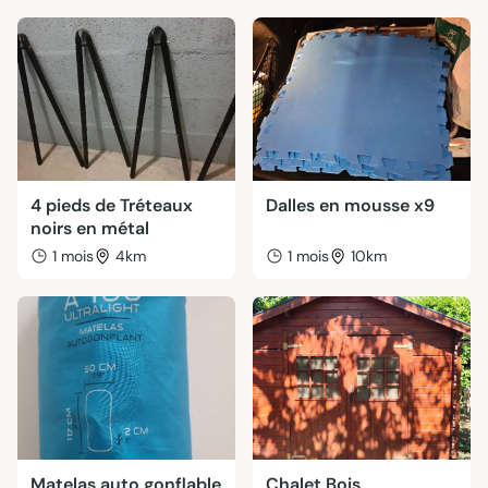
4 pieds de Tréteaux
Dalles en mousse x9
noirs en métal
1 mois
4km
1 mois
10km
Matelas auto gonflable
Chalet Bois