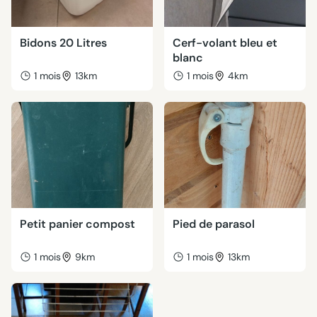
Bidons 20 Litres
Cerf-volant bleu et
blanc
1 mois
13km
1 mois
4km
Petit panier compost
Pied de parasol
1 mois
9km
1 mois
13km