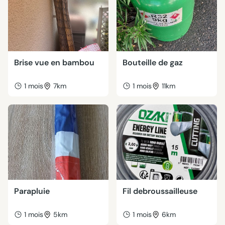
Brise vue en bambou
Bouteille de gaz
1 mois
7km
1 mois
11km
Parapluie
Fil debroussailleuse
1 mois
5km
1 mois
6km