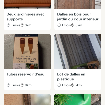
Deux jardinières avec
Dalles en bois pour
supports
jardin ou cour interieur
1 mois
3km
1 mois
8km
Tubes réservoir d’eau
Lot de dalles en
plastique
1 mois
8km
1 mois
7km