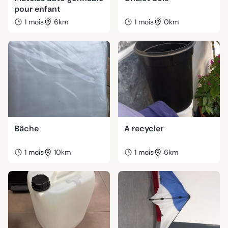
pour enfant
1 mois
6km
1 mois
0km
Bâche
A recycler
1 mois
10km
1 mois
6km