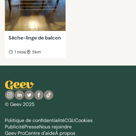
Sèche-linge de balcon
1 mois
5km
© Geev 2025
Politique de confidentialité
CGU
Cookies
Publicité
Presse
Nous rejoindre
Geev Pro
Centre d'aide
À propos