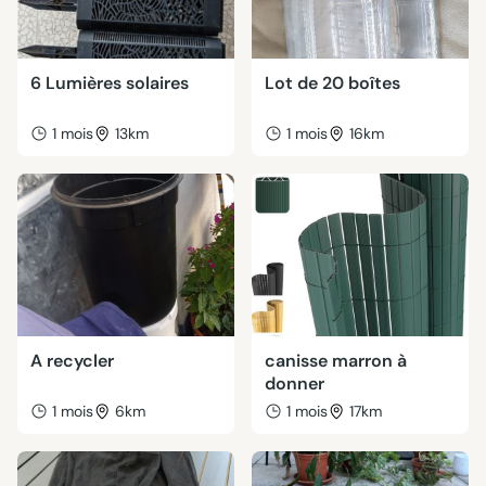
6 Lumières solaires
Lot de 20 boîtes
1 mois
13km
1 mois
16km
A recycler
canisse marron à
donner
1 mois
6km
1 mois
17km