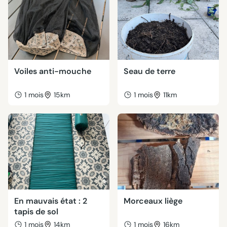
Voiles anti-mouche
Seau de terre
1 mois
15km
1 mois
11km
En mauvais état : 2
Morceaux liège
tapis de sol
1 mois
14km
1 mois
16km