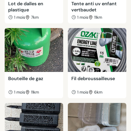
Lot de dalles en
Tente anti uv enfant
plastique
vertbaudet
1 mois
7km
1 mois
11km
Bouteille de gaz
Fil debroussailleuse
1 mois
11km
1 mois
6km