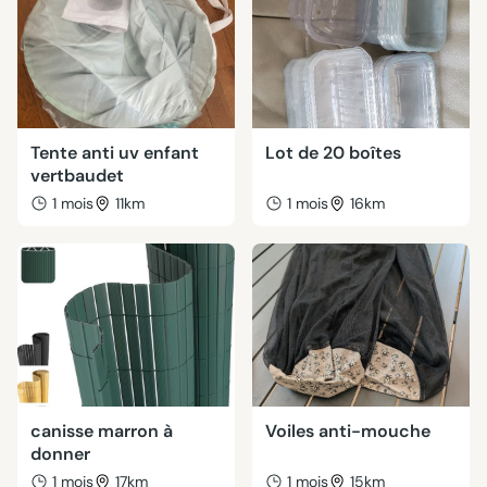
Tente anti uv enfant
Lot de 20 boîtes
vertbaudet
1 mois
11km
1 mois
16km
canisse marron à
Voiles anti-mouche
donner
1 mois
17km
1 mois
15km