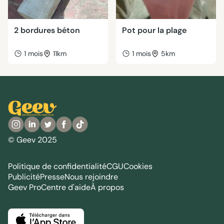
2 bordures béton
Pot pour la plage
1 mois
11km
1 mois
5km
© Geev 2025
Politique de confidentialité
CGU
Cookies
Publicité
Presse
Nous rejoindre
Geev Pro
Centre d'aide
À propos