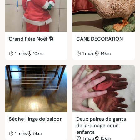
Grand Père Noël 🎅
CANE DECORATION
1 mois
10km
1 mois
14km
Sèche-linge de balcon
Deux paires de gants
de jardinage pour
enfants
1 mois
5km
1 mois
15km