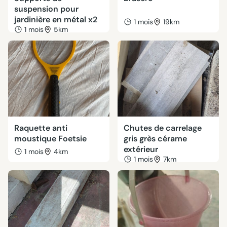
suspension pour
jardinière en métal x2
1 mois
19km
1 mois
5km
Raquette anti
Chutes de carrelage
moustique Foetsie
gris grès cérame
extérieur
1 mois
4km
1 mois
7km