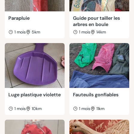
Parapluie
Guide pour tailler les
arbres en boule
1 mois
5km
1 mois
14km
Luge plastique violette
Fauteuils gonflables
1 mois
10km
1 mois
11km