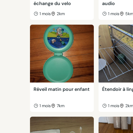
échange du velo
audio
1 mois
2km
1 mois
5k
Réveil matin pour enfant
Étendoir à lin
1 mois
7km
1 mois
2k