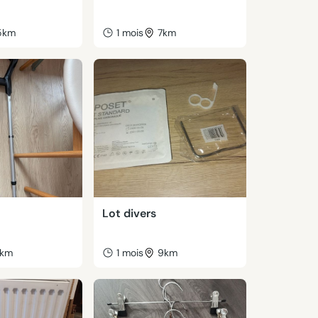
5km
1 mois
7km
Lot divers
km
1 mois
9km