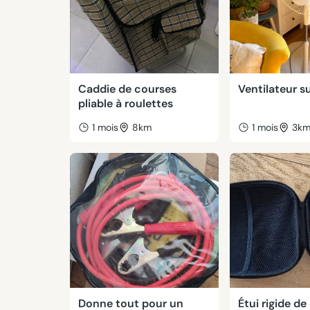
Caddie de courses
Ventilateur s
pliable à roulettes
1 mois
8km
1 mois
3k
Donne tout pour un
Étui rigide d