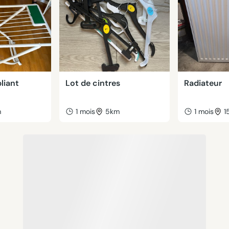
liant
Lot de cintres
Radiateur
m
1 mois
5km
1 mois
1