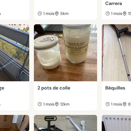
Carrera
m
1 mois
5km
1 mois
1
ge
2 pots de colle
Béquilles
m
1 mois
12km
1 mois
8