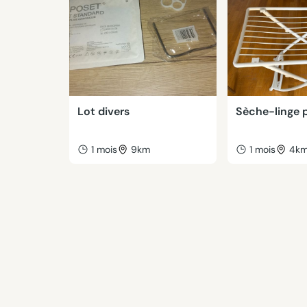
Lot divers
Sèche-linge p
1 mois
9km
1 mois
4k