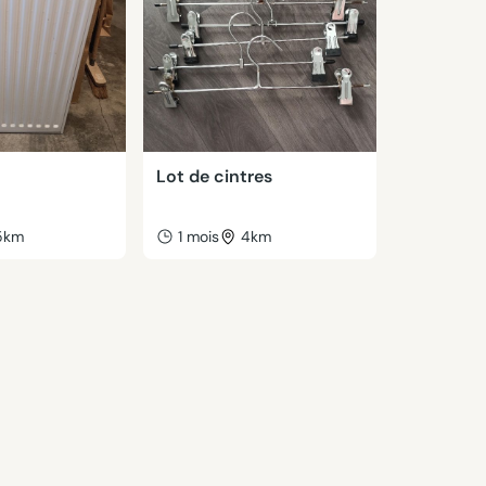
Lot de cintres
5km
1 mois
4km