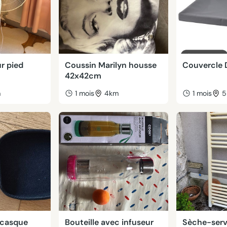
ur pied
Coussin Marilyn housse
Couvercle 
42x42cm
m
1 mois
4km
1 mois
5
e casque
Bouteille avec infuseur
Sèche-serv