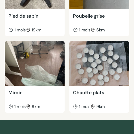
Pied de sapin
Poubelle grise
1 mois
19km
1 mois
6km
Miroir
Chauffe plats
1 mois
8km
1 mois
9km