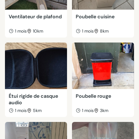
Ventilateur de plafond
Poubelle cuisine
1 mois
10km
1 mois
8km
Étui rigide de casque
Poubelle rouge
audio
1 mois
5km
1 mois
3km