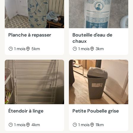
Planche à repasser
Bouteille d'eau de
chaux
1 mois
5km
1 mois
3km
Étendoir à linge
Petite Poubelle grise
1 mois
4km
1 mois
11km