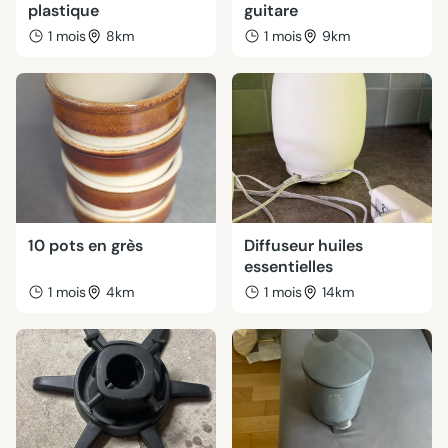
plastique
guitare
1 mois
8km
1 mois
9km
10 pots en grès
Diffuseur huiles
essentielles
1 mois
4km
1 mois
14km